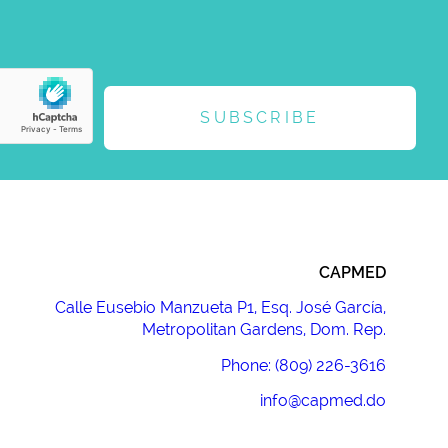
SUBSCRIBE
CAPMED
Calle Eusebio Manzueta P1, Esq. José García,
Metropolitan Gardens, Dom. Rep.
Phone: (809) 226-3616
info@capmed.do