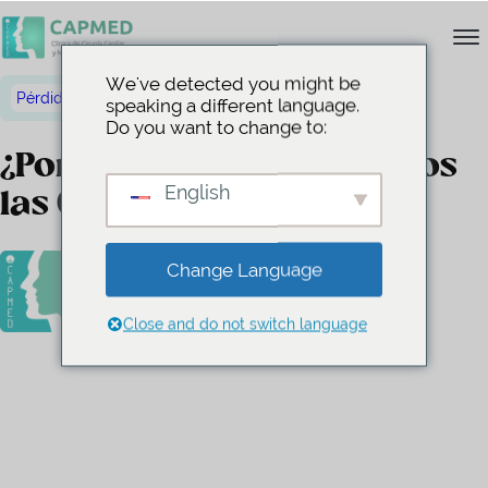
We've detected you might be
Pérdida del cabello
abril 18, 2023
speaking a different language.
Do you want to change to:
¿Por qué a veces perdemos
las Cejas?
English
Change Language
Lisette Pappaterra
abril 18, 2023
Close and do not switch language